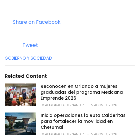
Share on Facebook
Tweet
C
GOBIERNO Y SOCIEDAD
a
t
e
Related Content
g
o
Reconocen en Orlando a mujeres
r
graduadas del programa Mexicana
i
Emprende 2026
e
BY
ALTAGRACIA HERNÁNDEZ
5 AGOSTO, 2026
s
:
Inicia operaciones la Ruta Calderitas
para fortalecer la movilidad en
Chetumal
BY
ALTAGRACIA HERNÁNDEZ
5 AGOSTO, 2026