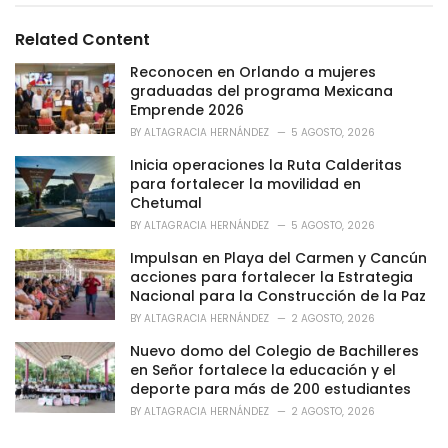
g
g
s
o
Related Content
:
r
i
Reconocen en Orlando a mujeres
e
graduadas del programa Mexicana
s
Emprende 2026
:
BY
ALTAGRACIA HERNÁNDEZ
5 AGOSTO, 2026
Inicia operaciones la Ruta Calderitas
para fortalecer la movilidad en
Chetumal
BY
ALTAGRACIA HERNÁNDEZ
5 AGOSTO, 2026
Impulsan en Playa del Carmen y Cancún
acciones para fortalecer la Estrategia
Nacional para la Construcción de la Paz
BY
ALTAGRACIA HERNÁNDEZ
2 AGOSTO, 2026
Nuevo domo del Colegio de Bachilleres
en Señor fortalece la educación y el
deporte para más de 200 estudiantes
BY
ALTAGRACIA HERNÁNDEZ
2 AGOSTO, 2026