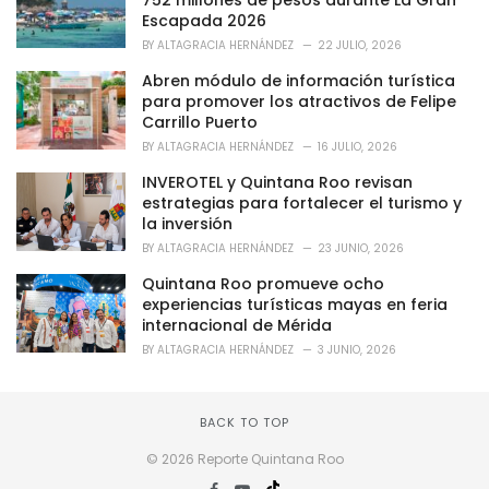
752 millones de pesos durante La Gran
i
Escapada 2026
e
BY
ALTAGRACIA HERNÁNDEZ
22 JULIO, 2026
s
:
Abren módulo de información turística
para promover los atractivos de Felipe
Carrillo Puerto
BY
ALTAGRACIA HERNÁNDEZ
16 JULIO, 2026
INVEROTEL y Quintana Roo revisan
estrategias para fortalecer el turismo y
la inversión
BY
ALTAGRACIA HERNÁNDEZ
23 JUNIO, 2026
Quintana Roo promueve ocho
experiencias turísticas mayas en feria
internacional de Mérida
BY
ALTAGRACIA HERNÁNDEZ
3 JUNIO, 2026
BACK TO TOP
© 2026 Reporte Quintana Roo