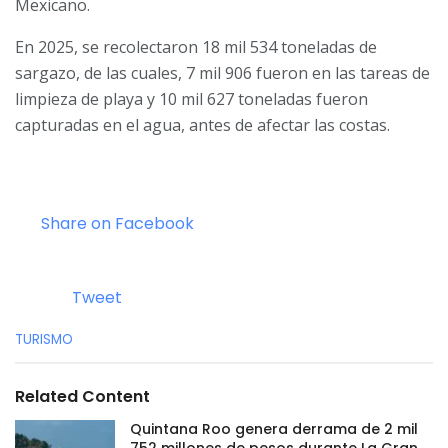
Mexicano.
En 2025, se recolectaron 18 mil 534 toneladas de
sargazo, de las cuales, 7 mil 906 fueron en las tareas de
limpieza de playa y 10 mil 627 toneladas fueron
capturadas en el agua, antes de afectar las costas.
Share on Facebook
Tweet
C
TURISMO
a
t
e
Related Content
g
o
Quintana Roo genera derrama de 2 mil
r