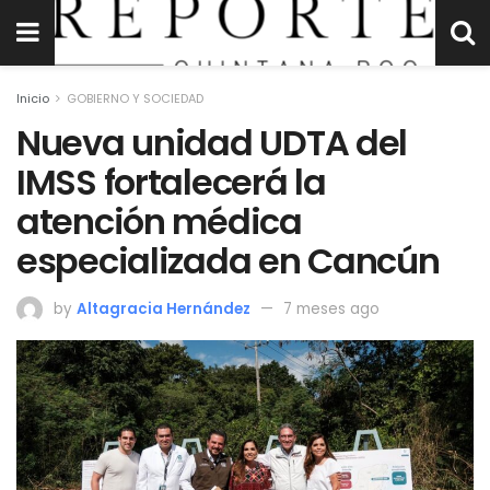
Inicio
GOBIERNO Y SOCIEDAD
Nueva unidad UDTA del
IMSS fortalecerá la
atención médica
especializada en Cancún
by
Altagracia Hernández
7 meses ago