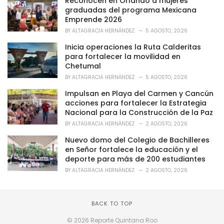
Reconocen en Orlando a mujeres
r
graduadas del programa Mexicana
i
Emprende 2026
e
BY
ALTAGRACIA HERNÁNDEZ
5 AGOSTO, 2026
s
:
Inicia operaciones la Ruta Calderitas
para fortalecer la movilidad en
Chetumal
BY
ALTAGRACIA HERNÁNDEZ
5 AGOSTO, 2026
Impulsan en Playa del Carmen y Cancún
acciones para fortalecer la Estrategia
Nacional para la Construcción de la Paz
BY
ALTAGRACIA HERNÁNDEZ
2 AGOSTO, 2026
Nuevo domo del Colegio de Bachilleres
en Señor fortalece la educación y el
deporte para más de 200 estudiantes
BY
ALTAGRACIA HERNÁNDEZ
2 AGOSTO, 2026
BACK TO TOP
© 2026 Reporte Quintana Roo