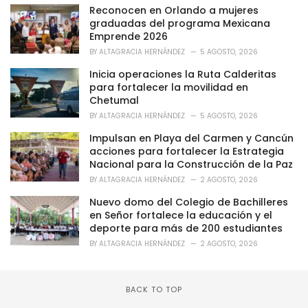
o
Reconocen en Orlando a mujeres
r
graduadas del programa Mexicana
i
Emprende 2026
e
BY
ALTAGRACIA HERNÁNDEZ
5 AGOSTO, 2026
s
:
Inicia operaciones la Ruta Calderitas
para fortalecer la movilidad en
Chetumal
BY
ALTAGRACIA HERNÁNDEZ
5 AGOSTO, 2026
Impulsan en Playa del Carmen y Cancún
acciones para fortalecer la Estrategia
Nacional para la Construcción de la Paz
BY
ALTAGRACIA HERNÁNDEZ
2 AGOSTO, 2026
Nuevo domo del Colegio de Bachilleres
en Señor fortalece la educación y el
deporte para más de 200 estudiantes
BY
ALTAGRACIA HERNÁNDEZ
2 AGOSTO, 2026
BACK TO TOP