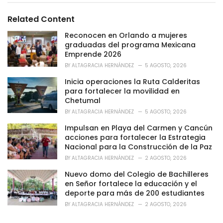
t
e
Related Content
g
o
Reconocen en Orlando a mujeres
r
graduadas del programa Mexicana
i
Emprende 2026
e
BY
ALTAGRACIA HERNÁNDEZ
5 AGOSTO, 2026
s
:
Inicia operaciones la Ruta Calderitas
para fortalecer la movilidad en
Chetumal
BY
ALTAGRACIA HERNÁNDEZ
5 AGOSTO, 2026
Impulsan en Playa del Carmen y Cancún
acciones para fortalecer la Estrategia
Nacional para la Construcción de la Paz
BY
ALTAGRACIA HERNÁNDEZ
2 AGOSTO, 2026
Nuevo domo del Colegio de Bachilleres
en Señor fortalece la educación y el
deporte para más de 200 estudiantes
BY
ALTAGRACIA HERNÁNDEZ
2 AGOSTO, 2026