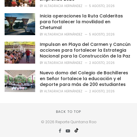
e
BY
ALTAGRACIA HERNÁNDEZ
5 AGOSTO, 2026
s
:
Inicia operaciones la Ruta Calderitas
para fortalecer la movilidad en
Chetumal
BY
ALTAGRACIA HERNÁNDEZ
5 AGOSTO, 2026
Impulsan en Playa del Carmen y Cancún
acciones para fortalecer la Estrategia
Nacional para la Construcción de la Paz
BY
ALTAGRACIA HERNÁNDEZ
2 AGOSTO, 2026
Nuevo domo del Colegio de Bachilleres
en Señor fortalece la educación y el
deporte para más de 200 estudiantes
BY
ALTAGRACIA HERNÁNDEZ
2 AGOSTO, 2026
BACK TO TOP
© 2026 Reporte Quintana Roo