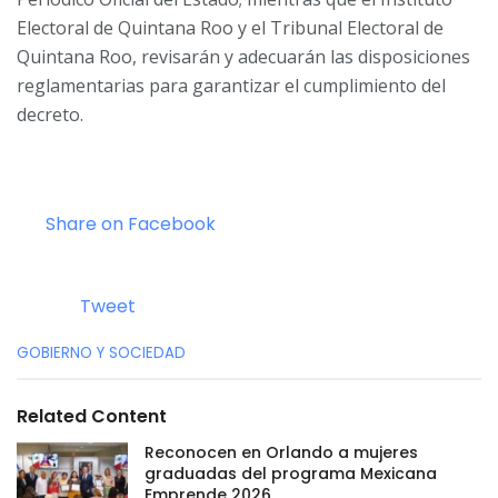
Electoral de Quintana Roo y el Tribunal Electoral de
Quintana Roo, revisarán y adecuarán las disposiciones
reglamentarias para garantizar el cumplimiento del
decreto.
Share on Facebook
Tweet
C
GOBIERNO Y SOCIEDAD
a
t
e
Related Content
g
o
Reconocen en Orlando a mujeres
r
graduadas del programa Mexicana
i
Emprende 2026