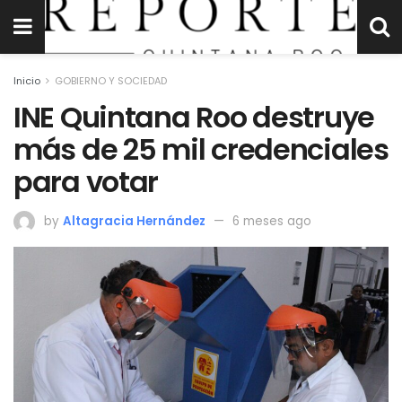
Inicio
GOBIERNO Y SOCIEDAD
INE Quintana Roo destruye
más de 25 mil credenciales
para votar
by
Altagracia Hernández
6 meses ago