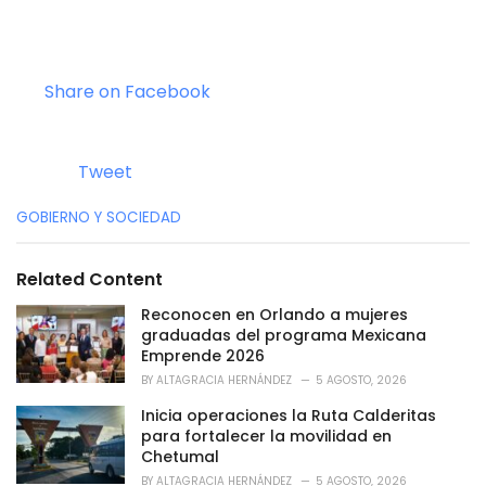
Share on Facebook
Tweet
C
GOBIERNO Y SOCIEDAD
a
t
e
Related Content
g
o
Reconocen en Orlando a mujeres
r
graduadas del programa Mexicana
i
Emprende 2026
e
BY
ALTAGRACIA HERNÁNDEZ
5 AGOSTO, 2026
s
:
Inicia operaciones la Ruta Calderitas
para fortalecer la movilidad en
Chetumal
BY
ALTAGRACIA HERNÁNDEZ
5 AGOSTO, 2026