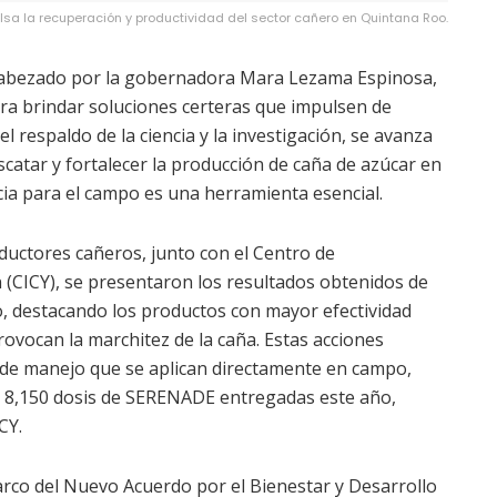
ulsa la recuperación y productividad del sector cañero en Quintana Roo.
cabezado por la gobernadora Mara Lezama Espinosa,
ra brindar soluciones certeras que impulsen de
l respaldo de la ciencia y la investigación, se avanza
catar y fortalecer la producción de caña de azúcar en
cia para el campo es una herramienta esencial.
uctores cañeros, junto con el Centro de
n (CICY), se presentaron los resultados obtenidos de
o, destacando los productos con mayor efectividad
ovocan la marchitez de la caña. Estas acciones
 de manejo que se aplican directamente en campo,
de 8,150 dosis de SERENADE entregadas este año,
CY.
marco del Nuevo Acuerdo por el Bienestar y Desarrollo