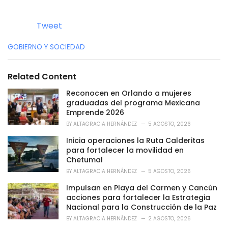
Tweet
C
GOBIERNO Y SOCIEDAD
a
t
e
Related Content
g
o
Reconocen en Orlando a mujeres
r
graduadas del programa Mexicana
i
Emprende 2026
e
BY
ALTAGRACIA HERNÁNDEZ
5 AGOSTO, 2026
s
:
Inicia operaciones la Ruta Calderitas
para fortalecer la movilidad en
Chetumal
BY
ALTAGRACIA HERNÁNDEZ
5 AGOSTO, 2026
Impulsan en Playa del Carmen y Cancún
acciones para fortalecer la Estrategia
Nacional para la Construcción de la Paz
BY
ALTAGRACIA HERNÁNDEZ
2 AGOSTO, 2026