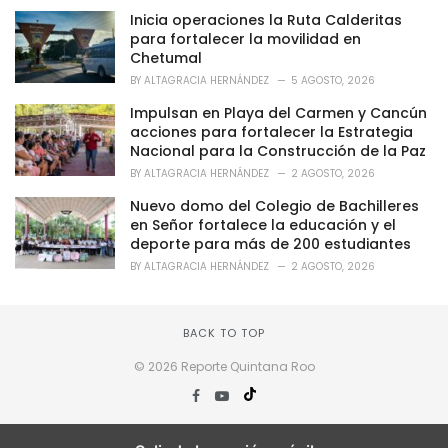
:
Inicia operaciones la Ruta Calderitas
para fortalecer la movilidad en
Chetumal
BY
ALTAGRACIA HERNÁNDEZ
5 AGOSTO, 2026
Impulsan en Playa del Carmen y Cancún
acciones para fortalecer la Estrategia
Nacional para la Construcción de la Paz
BY
ALTAGRACIA HERNÁNDEZ
2 AGOSTO, 2026
Nuevo domo del Colegio de Bachilleres
en Señor fortalece la educación y el
deporte para más de 200 estudiantes
BY
ALTAGRACIA HERNÁNDEZ
2 AGOSTO, 2026
BACK TO TOP
© 2026 Reporte Quintana Roo