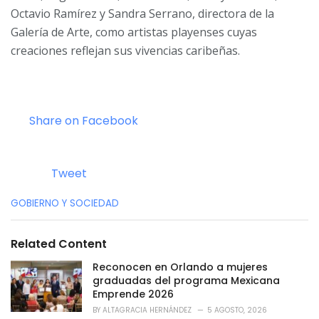
Octavio Ramírez y Sandra Serrano, directora de la
Galería de Arte, como artistas playenses cuyas
creaciones reflejan sus vivencias caribeñas.
Share on Facebook
Tweet
C
GOBIERNO Y SOCIEDAD
a
t
e
Related Content
g
o
Reconocen en Orlando a mujeres
r
graduadas del programa Mexicana
i
Emprende 2026
e
BY
ALTAGRACIA HERNÁNDEZ
5 AGOSTO, 2026
s