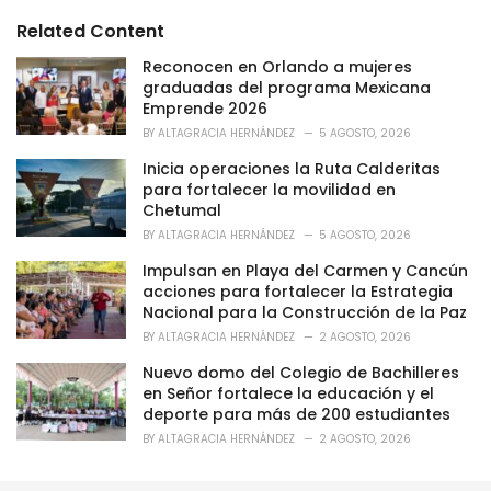
t
e
Related Content
g
o
Reconocen en Orlando a mujeres
r
graduadas del programa Mexicana
i
Emprende 2026
e
BY
ALTAGRACIA HERNÁNDEZ
5 AGOSTO, 2026
s
:
Inicia operaciones la Ruta Calderitas
para fortalecer la movilidad en
Chetumal
BY
ALTAGRACIA HERNÁNDEZ
5 AGOSTO, 2026
Impulsan en Playa del Carmen y Cancún
acciones para fortalecer la Estrategia
Nacional para la Construcción de la Paz
BY
ALTAGRACIA HERNÁNDEZ
2 AGOSTO, 2026
Nuevo domo del Colegio de Bachilleres
en Señor fortalece la educación y el
deporte para más de 200 estudiantes
BY
ALTAGRACIA HERNÁNDEZ
2 AGOSTO, 2026