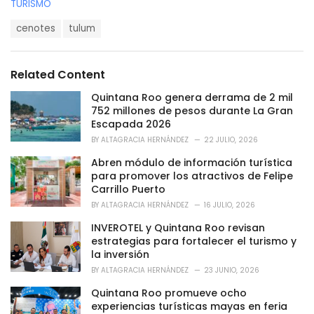
C
TURISMO
a
T
t
cenotes
tulum
a
e
g
g
s
o
Related Content
:
r
i
Quintana Roo genera derrama de 2 mil
e
752 millones de pesos durante La Gran
s
Escapada 2026
:
BY
ALTAGRACIA HERNÁNDEZ
22 JULIO, 2026
Abren módulo de información turística
para promover los atractivos de Felipe
Carrillo Puerto
BY
ALTAGRACIA HERNÁNDEZ
16 JULIO, 2026
INVEROTEL y Quintana Roo revisan
estrategias para fortalecer el turismo y
la inversión
BY
ALTAGRACIA HERNÁNDEZ
23 JUNIO, 2026
Quintana Roo promueve ocho
experiencias turísticas mayas en feria