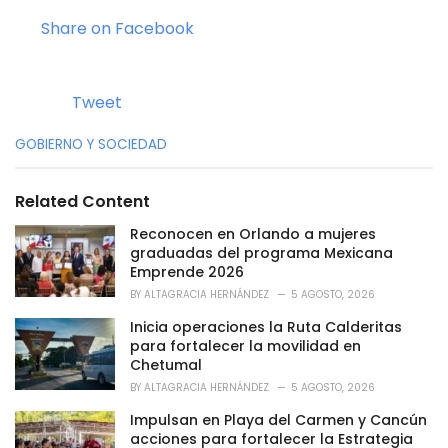
Share on Facebook
Tweet
C
GOBIERNO Y SOCIEDAD
a
t
e
Related Content
g
o
Reconocen en Orlando a mujeres
r
graduadas del programa Mexicana
i
Emprende 2026
e
BY
ALTAGRACIA HERNÁNDEZ
5 AGOSTO, 2026
s
:
Inicia operaciones la Ruta Calderitas
para fortalecer la movilidad en
Chetumal
BY
ALTAGRACIA HERNÁNDEZ
5 AGOSTO, 2026
Impulsan en Playa del Carmen y Cancún
acciones para fortalecer la Estrategia