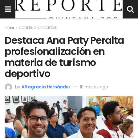
Inicio
GOBIERNO Y SOCIEDAD
Destaca Ana Paty Peralta
profesionalización en
materia de turismo
deportivo
by
Altagracia Hernández
10 meses ago