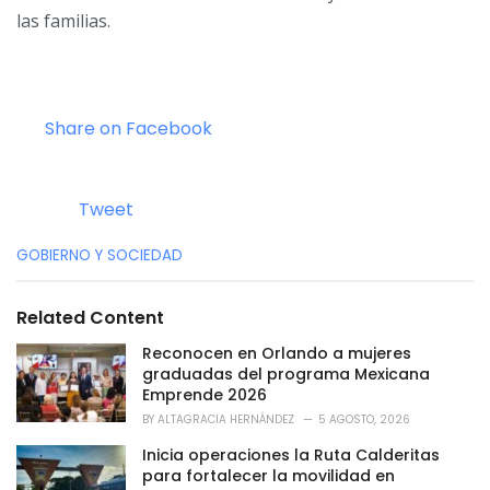
las familias.
Share on Facebook
Tweet
C
GOBIERNO Y SOCIEDAD
a
t
e
Related Content
g
o
Reconocen en Orlando a mujeres
r
graduadas del programa Mexicana
i
Emprende 2026
e
BY
ALTAGRACIA HERNÁNDEZ
5 AGOSTO, 2026
s
:
Inicia operaciones la Ruta Calderitas
para fortalecer la movilidad en